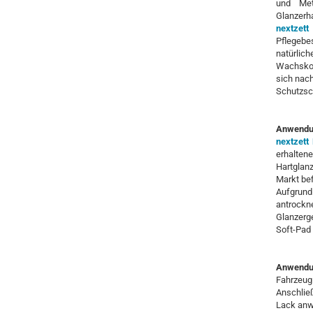
und Meta
Glanzerha
nextzett
Pflegebe
natürli
Wachskom
sich nach
Schutzsch
Anwendu
nextzett
erhalten
Hartglanz
Markt bef
Aufgrund
antrockn
Glanzerg
Soft-Pad 
Anwendu
Fahrzeug 
Anschließ
Lack anwe