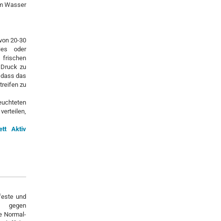
em Wasser
 von 20-30
ies oder
 frischen
r Druck zu
 dass das
reifen zu
euchteten
verteilen,
ett Aktiv
feste und
k gegen
e Normal-