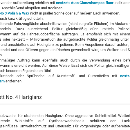
vor der Aufbereitung reichlich mit
nextzett Auto Glanzshampoo fluor
und klar
 Anschließend abspülen und trocknen.
 No 3 Polish & Wax
nicht in praller Sonne oder auf heißem Lack anwenden.
uch kurz kräftig schütteln.
lierende Fahrzeugfläche abschnittsweise (nicht zu große Flächen) im Abstand
ndeln. Dazu ausreichend Politur gleichmäßig dünn mittels Poliervl
hwamm auf die Fahrzeugoberfläche auftragen. Es empfiehlt sich mit einem
es oder nextzett – Mikrofasertuch die aufgebrachte Politur gleichmäßig unte
n und anschießend auf Hochglanz zu polieren. Beim Auspolieren darauf achten,
endet und des Öfteren gegen ein frisches gewechselt wird, um Wolken und St
n.
chmäßiger Auftrag kann ebenfalls auch durch die Verwendung eines bef
wamms erreicht werden. Auf diese Weise lässt sich die Politur gleichmäßiger 
och besseren Ergebnissen führt.
rückstände oder Sprühnebel auf Kunststoff- und Gummiteilen mit
nextz
sam
entfernen.
tt No. 4 Hartglanz
utzwachs für strahlenden Hochglanz. Ohne aggressive Schleifmittel. Wetter
vierende Wirkstoffe auf Synthesewachsbasis schützen den Lac
gseinflüsse, Umweltschmutz und Streusalz. Für vorgereinigte oder aufbereitet