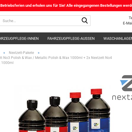
etriebsferien und erholen uns für Sie! Alle eingegangenen Bestellungen werd
Suche...
T
E-Mai
HRZEUGPFLEGE-INNEN
FAHRZEUGPFLEGE-AUSSEN
WASCHANLAGEN
TPFLEGE
SERVICESPRAY
SPEZIALPRODUKTE
»
»
Nextzett-Pakete
tt No3 Polish & Wax / Metallic Polish & Wax 1000ml + 2x Nextzett No4
z 1000ml