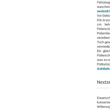
Fahrzeug 
waschen.
nextzett
Vor Gebra
Die zu po
cm beha
Poliersc
Poliervli
verreibe
Tuch gew
vermeide
Ein glei
Poliersch
was zu n
Politur
Autobal
Nextze
Dauersch
konser
Witterun