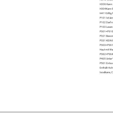
H336 Kann S
H304Kann be
H411Giftig 
P101 Ist ärz
P102 Darf n
P103 Lesen 
P301+P310 
P321 Besond
P331 KEIN E
P303+P361+
Haut mit W
P362+P364 K
P405 Unter 
P501 Entsorg
Enthält: Koh
Isoalkane, 