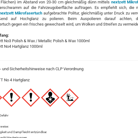
 Flächen) im Abstand von 20-30 cm gleichmäßig dünn mittels
nextzett Mikro
ierschwamm auf die Fahrzeugoberfläche auftragen. Es empfiehlt sich, die 
nextzett Mikrofasertuch
aufgebrachte Politur, gleichmäßig unter Druck zu ver
eßend auf Hochglanz zu polieren. Beim Auspolieren darauf achten, 
rtuch gegen ein frisches gewechselt wird, um Wolken und Streifen zu vermeid
fang:
tt No3 Polish & Wax / Metallic Polish & Wax 1000ml
ett No4 Hartglanz 1000ml
- und Sicherheitshinweise nach CLP Verordnung
 No 4 Hartglanz
Gefahr
weise:
gkeit und Dampf leicht entzündbar.
acht Hautreizungen.