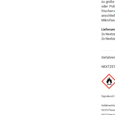
zu große
oder Pol
frischen
anschli
Mikrofase
Lieferum
2x Nextze
2x Nextz
Gefahren
NEXTZETT
Signalwort: 
Gefahrenhin
H225 Flüssi
H315 Verurs