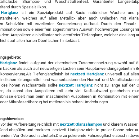
lliclacke. Shampoo- und Waschstraßenfest. Garantierter Langzeitabpe
ltend durch Spezialsilikon.
 Hartglanz
ist ein Spezialprodukt auf Basis natürlicher Wachse und p
standteilen, welches auf allen Metallic- aber auch Unilacken mit Klarl
chen Schutzfilm mit exzellenter Konservierung aufbaut. Durch den Einsatz s
binationen sowie einer fein abgestimmten Auswahl hochwertiger Lösungsmitt
 dem Auspolieren ein brillanter schlierenfreier Tiefenglanz, welcher eine lang 
icht auf allen harten Oberflächen hinterlässt.
ngsgebiete:
 Hartglanz
findet aufgrund der chemischen Zusammensetzung sowohl auf äl
en Lacken als auch auf neuwertigen Lacken sein Hauptanwendungsgebiet im Be
konservierung.Als Tiefenglanzfinish ist
nextzett Hartglanz
universell auf alle
indlichen lösungsmittel- und wasserbasierenden Normal- und Metalliclacken e
 des hohen Wachsanteils sollte
nextzett Hartglanz
nicht zu lange auf der O
en, da sonst das Auspolieren mit sehr viel Kraftaufwand geschehen mu
ebnisse erzielt man beim maschinellen Auspolieren in Kombination mit eine
oder Mikrofaserüberzug bei mittleren bis hohen Umdrehungen.
ngshinweise:
vor der Aufbereitung reichlich mit
nextzett Glanzshampoo
und klarem Wasser
end abspülen und trocknen. nextzett Hartglanz nicht in praller Sonne oder 
nden. Vor Gebrauch schütteln.Die zu polierende Fahrzeugfläche abschnittswe