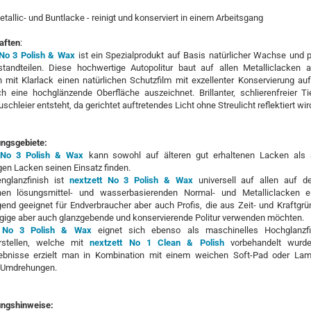
Metallic- und Buntlacke - reinigt und konserviert in einem Arbeitsgang
aften
:
 No 3 Polish & Wax
ist ein Spezialprodukt auf Basis natürlicher Wachse und 
standteilen. Diese hochwertige Autopolitur baut auf allen Metalliclacken 
 mit Klarlack einen natürlichen Schutzfilm mit exzellenter Konservierung au
ch eine hochglänzende Oberfläche auszeichnet. Brillanter, schlierenfreier Ti
schleier entsteht, da gerichtet auftretendes Licht ohne Streulicht reflektiert wir
ngsgebiete:
t No 3 Polish & Wax
kann sowohl auf älteren gut erhaltenen Lacken als
en Lacken seinen Einsatz finden.
englanzfinish ist
nextzett No 3 Polish & Wax
universell auf allen auf 
chen lösungsmittel- und wasserbasierenden Normal- und Metalliclacken ei
end geeignet für Endverbraucher aber auch Profis, die aus Zeit- und Kraftgr
ngige aber auch glanzgebende und konservierende Politur verwenden möchten.
t No 3 Polish & Wax
eignet sich ebenso als maschinelles Hochglanzf
rstellen, welche mit
nextzett No 1 Clean & Polish
vorbehandelt wurd
ebnisse erzielt man in Kombination mit einem weichen Soft-Pad oder Lam
n Umdrehungen.
ngshinweise: