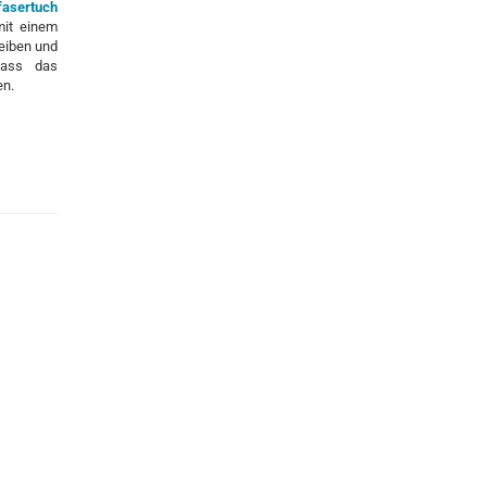
fasertuch
mit einem
reiben und
dass das
en.