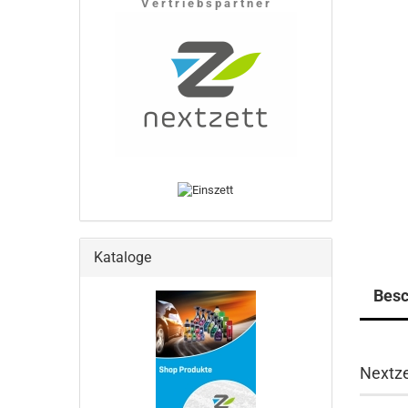
V e r t r i e b s p a r t n e r
Kataloge
Besc
Nextze