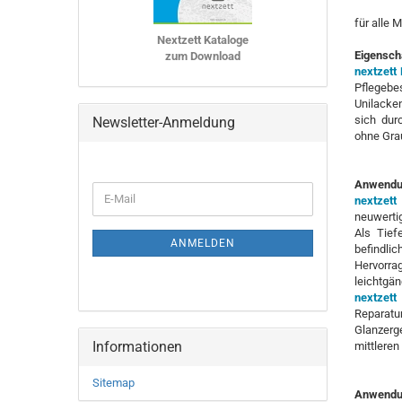
für alle 
Nextzett Kataloge
Eigensch
zum Download
nextzett
Pflegebe
Unilacken
sich dur
Newsletter-Anmeldung
ohne Grau
Anwendu
WEITER
E-
nextzet
ZUR
Mail
neuwertig
NEWSLETTER-
Als Tief
ANMELDUNG
ANMELDEN
befindli
Hervorrag
leichtgä
nextzet
Reparatu
Glanzerg
Informationen
mittlere
Sitemap
Anwendu