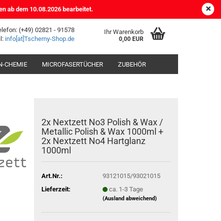
DE
Kundenlogin
Merkzettel
en ab dem 10.08.2026 bearbeitet.
elefon: (+49) 02821 - 91578
Ihr Warenkorb
l:
info[at]Tscherny-Shop.de
0,00 EUR
-CHEMIE
MICROFASERTÜCHER
ZUBEHÖR
2x Nextzett No3 Polish & Wax /
Metallic Polish & Wax 1000ml +
2x Nextzett No4 Hartglanz
1000ml
Art.Nr.:
93121015/93021015
Lieferzeit:
ca. 1-3 Tage
(Ausland abweichend)