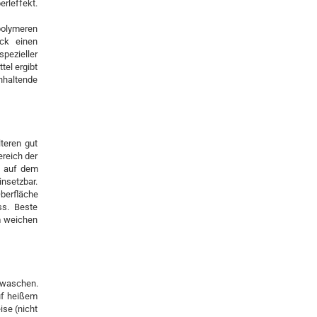
rleffekt.
olymeren
ack einen
pezieller
el ergibt
anhaltende
teren gut
reich der
n auf dem
insetzbar.
berfläche
ss. Beste
m weichen
 waschen.
auf heißem
ise (nicht