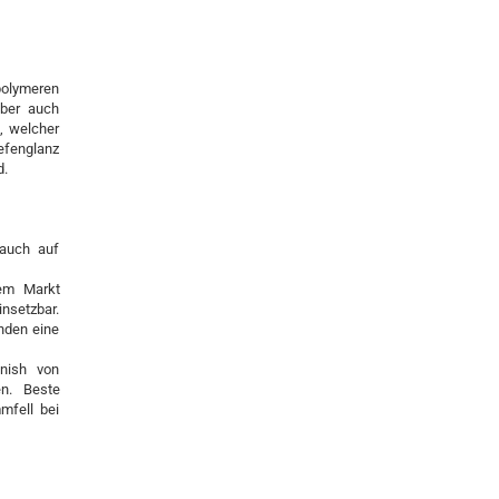
polymeren
aber auch
f, welcher
efenglanz
d.
 auch auf
dem Markt
nsetzbar.
ünden eine
inish von
en. Beste
mfell bei