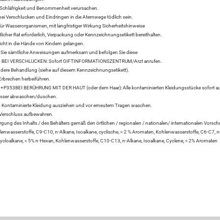
chläfrigkeit und Benommenheit verursachen.
i Verschlucken und Eindringen in die Atemwege tödlich sein.
für Wasserorganismen, mit langfristiger Wirkung Sicherheitshinweise
tlicher Rat erforderlich, Verpackung oder Kennzeichnungsetikett bereithalten.
icht in die Hände von Kindern gelangen.
Sie sämtliche Anweisungen aufmerksam und befolgen Sie diese
BEI VERSCHLUCKEN: Sofort GIFTINFORMATIONSZENTRUM/Arzt anrufen.
ere Behandlung (siehe auf diesem Kennzeichnungsetikett).
rbrechen herbeiführen.
P353BEI BERÜHRUNG MIT DER HAUT (oder dem Haar): Alle kontaminierten Kleidungsstücke sofort au
asser abwaschen/duschen.
ontaminierte Kleidung ausziehen und vor erneutem Tragen waschen.
Verschluss aufbewahren.
ung des Inhalts / des Behälters gemäß den örtlichen / regionalen / nationalen/ internationalen Vorschr
lenwasserstoffe, C9-C10, n-Alkane, Isoalkane, cyclische, < 2 % Aromaten, Kohlenwasserstoffe, C6-C7, n
Cycloalkane, < 5% n-Hexan, Kohlenwasserstoffe, C10-C13, n-Alkane, Isoalkane, Cyclene, < 2% Aromaten