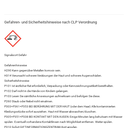
Gefahren- und Sicherheitshinweise nach CLP Verordnung
Signalwort Gefahr
Gefahrenhinweise
H290 Kann gegenüber Metallen korrosiv sein.
H314 Verursacht schwere Verätzungen der Haut und schwere Augenschäden.
Sicherheitshinweise
P101 Ist ärztlicher Rat erforderlich, Verpackung oder Kennzeichnungsetikett bereithalten.
P102 Darf nicht in die Hände von Kindern gelangen.
P103 Lesen Sie sämtliche Anweisungen aufmerksam und befolgen Sie diese.
P260 Staub oder Nebel nicht einatmen.
P303+P361+P353 BEI BERÜHRUNG MIT DER HAUT (oder dem Haar): Alle kontaminierten
Kleidungsstücke sofort ausziehen. Haut mit Wasser abwaschen/duschen.
P305+P351+P338 BEI KONTAKT MIT DEN AUGEN: Einige Minuten lang behutsam mit Wasser
spülen. Eventuell vorhandene Kontaktlinsen nach Möglichkeit entfernen. Weiter spülen.
P310 Sofort GIFTINFORMATIONSZENTRUM/Arzt anrufen.