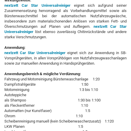
Wirkungsweise:
nextzett Car Star Universalreiniger
eignet sich aufgrund seiner
Zusammensetzung hervorragend als Vorbehandlungsmittel sowie als
Bürstenwaschmittel bei der automatischen Nutzfahrzeugwäsche,
insbesondere zum materialschonenden Anlösen von starken Fett- und
Ölverschmutzungen auf Planen und Aufliegern.
nextzett Car Star
Universalreiniger
löst ebenso zuverlässig Chitinrückstände und andere
starke Verschmutzungen.
Anwendung:
nextzett Car Star Universalreiniger
eignet sich zur Anwendung in SB-
Vorsprühgeräten, in allen Vorsprühbögen von Nutzfahrzeugwaschanlagen
sowie zur manuellen Anwendung in Handsprühgeräten.
Anwendungsbereich & mögliche Verdünnung:
Fahrzeug und Motorreinigung Bürstenwaschanlage 1:20
Dampfstrahlgeräte 1:50
Motorreinigung 1:3 bis 1:10
Autoteppiche
als Shampoo 1:30 bis 1:100
als Fleckentferner 1:10
Automatten (nur Kunstfaser) 1:5
Chrom 1:10
Scheibenreinigung manuell (kein Scheibenwascherzusatz) 1:120
LKW Planen 1:5