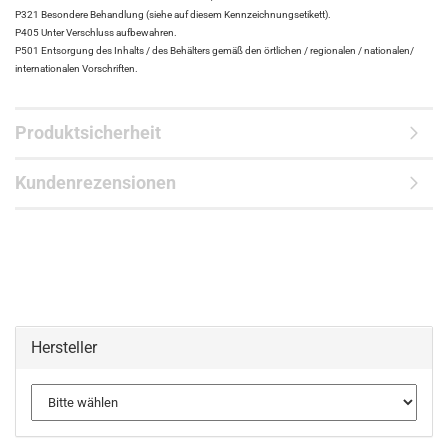
P321 Besondere Behandlung (siehe auf diesem Kennzeichnungsetikett).
P405 Unter Verschluss aufbewahren.
P501 Entsorgung des Inhalts / des Behälters gemäß den örtlichen / regionalen / nationalen/
internationalen Vorschriften.
Produktsicherheit
Kundenrezensionen
Hersteller