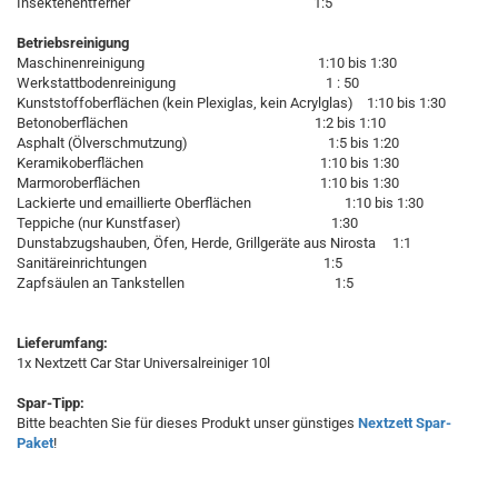
Insektenentferner 1:5
Betriebsreinigung
Maschinenreinigung 1:10 bis 1:30
Werkstattbodenreinigung 1 : 50
Kunststoffoberflächen (kein Plexiglas, kein Acrylglas) 1:10 bis 1:30
Betonoberflächen 1:2 bis 1:10
Asphalt (Ölverschmutzung) 1:5 bis 1:20
Keramikoberflächen 1:10 bis 1:30
Marmoroberflächen 1:10 bis 1:30
Lackierte und emaillierte Oberflächen 1:10 bis 1:30
Teppiche (nur Kunstfaser) 1:30
Dunstabzugshauben, Öfen, Herde, Grillgeräte aus Nirosta 1:1
Sanitäreinrichtungen 1:5
Zapfsäulen an Tankstellen 1:5
Lieferumfang:
1x Nextzett Car Star Universalreiniger 10l
Spar-Tipp:
Bitte beachten Sie für dieses Produkt unser günstiges
Nextzett Spar-
Paket
!