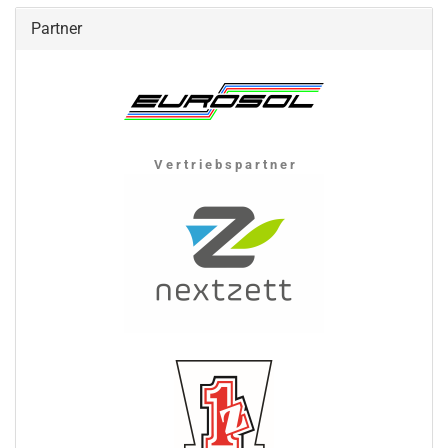
Partner
V e r t r i e b s p a r t n e r