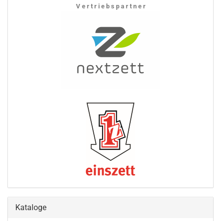
V e r t r i e b s p a r t n e r
Kataloge