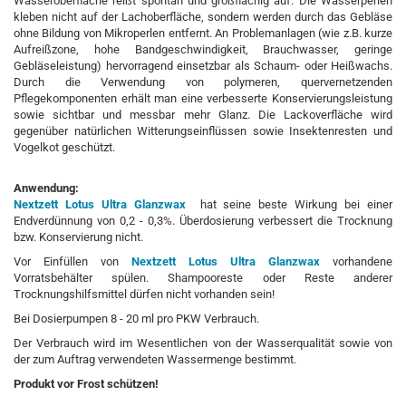
Wasseroberfläche reißt spontan und großflächig auf. Die Wasserperlen
kleben nicht auf der Lachoberfläche, sondern werden durch das Gebläse
ohne Bildung von Mikroperlen entfernt. An Problemanlagen (wie z.B. kurze
Aufreißzone, hohe Bandgeschwindigkeit, Brauchwasser, geringe
Gebläseleistung) hervorragend einsetzbar als Schaum- oder Heißwachs.
Durch die Verwendung von polymeren, quervernetzenden
Pflegekomponenten erhält man eine verbesserte Konservierungsleistung
sowie sichtbar und messbar mehr Glanz. Die Lackoverfläche wird
gegenüber natürlichen Witterungseinflüssen sowie Insektenresten und
Vogelkot geschützt.
Anwendung:
Nextzett Lotus Ultra Glanzwax
hat seine beste Wirkung bei einer
Endverdünnung von 0,2 - 0,3%. Überdosierung verbessert die Trocknung
bzw. Konservierung nicht.
Vor Einfüllen von
Nextzett Lotus Ultra Glanzwax
vorhandene
Vorratsbehälter spülen. Shampooreste oder Reste anderer
Trocknungshilfsmittel dürfen nicht vorhanden sein!
Bei Dosierpumpen 8 - 20 ml pro PKW Verbrauch.
Der Verbrauch wird im Wesentlichen von der Wasserqualität sowie von
der zum Auftrag verwendeten Wassermenge bestimmt.
Produkt vor Frost schützen!