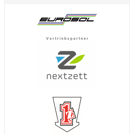
V e r t r i e b s p a r t n e r