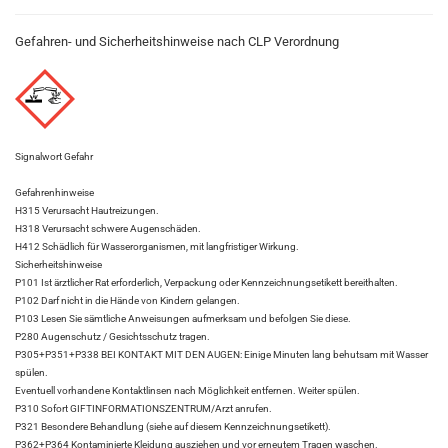
Gefahren- und Sicherheitshinweise nach CLP Verordnung
Signalwort Gefahr
Gefahrenhinweise
H315 Verursacht Hautreizungen.
H318 Verursacht schwere Augenschäden.
H412 Schädlich für Wasserorganismen, mit langfristiger Wirkung.
Sicherheitshinweise
P101 Ist ärztlicher Rat erforderlich, Verpackung oder Kennzeichnungsetikett bereithalten.
P102 Darf nicht in die Hände von Kindern gelangen.
P103 Lesen Sie sämtliche Anweisungen aufmerksam und befolgen Sie diese.
P280 Augenschutz / Gesichtsschutz tragen.
P305+P351+P338 BEI KONTAKT MIT DEN AUGEN: Einige Minuten lang behutsam mit Wasser
spülen.
Eventuell vorhandene Kontaktlinsen nach Möglichkeit entfernen. Weiter spülen.
P310 Sofort GIFTINFORMATIONSZENTRUM/Arzt anrufen.
P321 Besondere Behandlung (siehe auf diesem Kennzeichnungsetikett).
P362+P364 Kontaminierte Kleidung ausziehen und vor erneutem Tragen waschen.