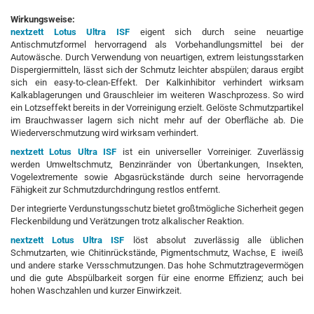
Wirkungsweise:
nextzett Lotus Ultra ISF
eigent sich durch seine neuartige
Antischmutzformel hervorragend als Vorbehandlungsmittel bei der
Autowäsche. Durch Verwendung von neuartigen, extrem leistungsstarken
Dispergiermitteln, lässt sich der Schmutz leichter abspülen; daraus ergibt
sich ein easy-to-clean-Effekt. Der Kalkinhibitor verhindert wirksam
Kalkablagerungen und Grauschleier im weiteren Waschprozess. So wird
ein Lotzseffekt bereits in der Vorreinigung erzielt. Gelöste Schmutzpartikel
im Brauchwasser lagern sich nicht mehr auf der Oberfläche ab. Die
Wiederverschmutzung wird wirksam verhindert.
nextzett Lotus Ultra ISF
ist ein universeller Vorreiniger. Zuverlässig
werden Umweltschmutz, Benzinränder von Übertankungen, Insekten,
Vogelextremente sowie Abgasrückstände durch seine hervorragende
Fähigkeit zur Schmutzdurchdringung restlos entfernt.
Der integrierte Verdunstungsschutz bietet großtmögliche Sicherheit gegen
Fleckenbildung und Verätzungen trotz alkalischer Reaktion.
nextzett Lotus Ultra ISF
löst absolut zuverlässig alle üblichen
Schmutzarten, wie Chitinrückstände, Pigmentschmutz, Wachse, E iweiß
und andere starke Versschmutzungen. Das hohe Schmutztragevermögen
und die gute Abspülbarkeit sorgen für eine enorme Effizienz; auch bei
hohen Waschzahlen und kurzer Einwirkzeit.