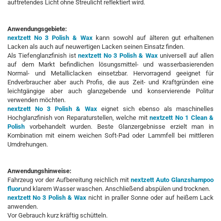
auftretendes Licht ohne Streulicht reflektiert wird.
Anwendungsgebiete:
nextzett No 3 Polish & Wax
kann sowohl auf älteren gut erhaltenen
Lacken als auch auf neuwertigen Lacken seinen Einsatz finden.
Als Tiefenglanzfinish ist
nextzett No 3 Polish & Wax
universell auf allen
auf dem Markt befindlichen lösungsmittel- und wasserbasierenden
Normal- und Metalliclacken einsetzbar. Hervorragend geeignet für
Endverbraucher aber auch Profis, die aus Zeit- und Kraftgründen eine
leichtgängige aber auch glanzgebende und konservierende Politur
verwenden möchten.
nextzett No 3 Polish & Wax
eignet sich ebenso als maschinelles
Hochglanzfinish von Reparaturstellen, welche mit
nextzett No 1 Clean &
Polish
vorbehandelt wurden. Beste Glanzergebnisse erzielt man in
Kombination mit einem weichen Soft-Pad oder Lammfell bei mittleren
Umdrehungen.
Anwendungshinweise:
Fahrzeug vor der Aufbereitung reichlich mit
nextzett Auto Glanzshampoo
fluor
und klarem Wasser waschen. Anschließend abspülen und trocknen.
nextzett No 3 Polish & Wax
nicht in praller Sonne oder auf heißem Lack
anwenden.
Vor Gebrauch kurz kräftig schütteln.