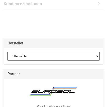
Kundenrezensionen
Hersteller
Partner
V e r t r i e b s p a r t n e r