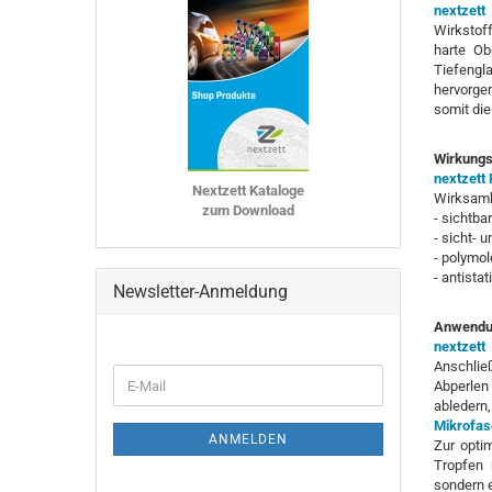
nextzet
Wirkstof
harte Ob
Tiefengla
hervorge
somit die 
Wirkungs
nextzett
Nextzett Kataloge
Wirksamk
zum Download
- sichtba
- sicht- 
- polymol
- antista
Newsletter-Anmeldung
Anwendu
nextzett
Anschlie
WEITER
E-
Abperlen 
ZUR
Mail
abledern
NEWSLETTER-
Mikrofas
ANMELDUNG
ANMELDEN
Zur opti
Tropfen 
sondern e