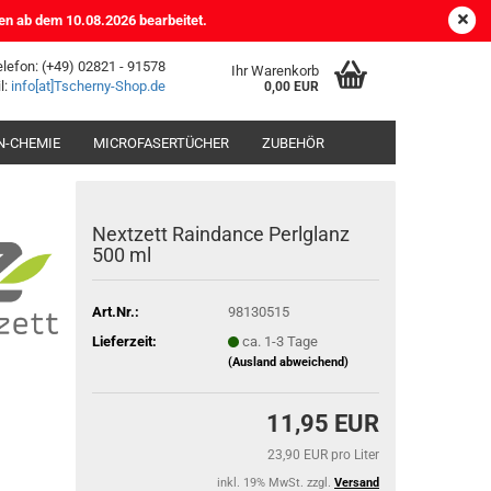
DE
Kundenlogin
Merkzettel
en ab dem 10.08.2026 bearbeitet.
elefon: (+49) 02821 - 91578
Ihr Warenkorb
l:
info[at]Tscherny-Shop.de
0,00 EUR
-CHEMIE
MICROFASERTÜCHER
ZUBEHÖR
Nextzett Raindance Perlglanz
500 ml
Art.Nr.:
98130515
Lieferzeit:
ca. 1-3 Tage
(Ausland abweichend)
11,95 EUR
23,90 EUR pro Liter
inkl. 19% MwSt. zzgl.
Versand