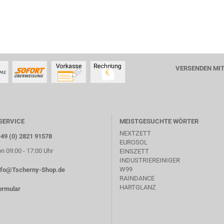
VERSENDEN MI
SERVICE
MEISTGESUCHTE WÖRTER
NEXTZETT
+49 (0) 2821 91578
EUROSOL
on 09:00 - 17:00 Uhr
EINSZETT
INDUSTRIEREINIGER
W99
nfo@Tscherny-Shop.de
RAINDANCE
HARTGLANZ
ormular