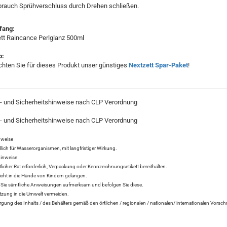
rauch Sprühverschluss durch Drehen schließen.
fang:
tt Raincance Perlglanz 500ml
p:
chten Sie für dieses Produkt unser günstiges
Nextzett Spar-Paket
!
- und Sicherheitshinweise nach CLP Verordnung
- und Sicherheitshinweise nach CLP Verordnung
nweise
ich für Wasserorganismen, mit langfristiger Wirkung.
hinweise
tlicher Rat erforderlich, Verpackung oder Kennzeichnungsetikett bereithalten.
icht in die Hände von Kindern gelangen.
Sie sämtliche Anweisungen aufmerksam und befolgen Sie diese.
tzung in die Umwelt vermeiden.
ung des Inhalts / des Behälters gemäß den örtlichen / regionalen / nationalen/ internationalen Vorschr