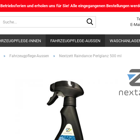
etriebsferien und erholen uns für Sie! Alle eingegangenen Bestellungen werd
Suche...
T
E-Mai
HRZEUGPFLEGE-INNEN
FAHRZEUGPFLEGE-AUSSEN
WASCHANLAGEN
TPFLEGE
SERVICESPRAY
SPEZIALPRODUKTE
»
»
Fahrzeugpflege-Aussen
Nextzett Raindance Perlglanz 500 ml