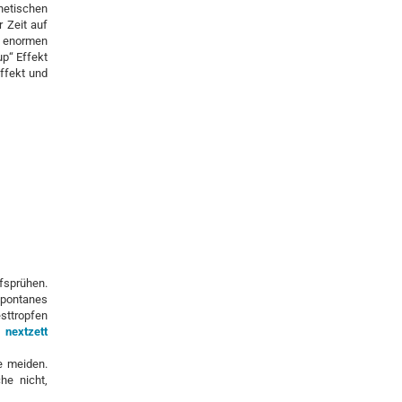
etischen
 Zeit auf
n enormen
up“ Effekt
ffekt und
sprühen.
Spontanes
esttropfen
m
nextzett
e meiden.
he nicht,