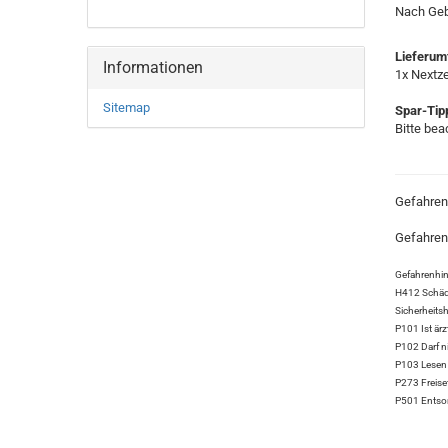
Nach Geb
Lieferum
Informationen
1x Nextze
Sitemap
Spar-Tip
Bitte bea
Gefahren
Gefahren
Gefahrenhi
H412 Schädl
Sicherheits
P101 Ist ärz
P102 Darf n
P103 Lesen 
P273 Freise
P501 Entsorg