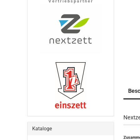
V e r t r i e b s p a r t n e r
Besc
Nextze
Kataloge
Zusamme