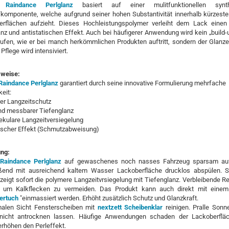
t Raindance Perlglanz
basiert auf einer mulitfunktionellen synth
fkomponente, welche aufgrund seiner hohen Substantivität innerhalb kürzester
erflächen aufzieht. Dieses Hochleistungspolymer verleiht dem Lack eine
nz und antistatischen Effekt. Auch bei häufigerer Anwendung wird kein „build-
rufen, wie er bei manch herkömmlichen Produkten auftritt, sondern der Glanze
Pflege wird intensiviert.
weise:
 Raindance Perlglanz
garantiert durch seine innovative Formulierung mehrfache
eit:
rer Langzeitschutz
und messbarer Tiefenglanz
ekulare Langzeitversiegelung
tischer Effekt (Schmutzabweisung)
ng:
 Raindance Perlglanz
auf gewaschenes noch nasses Fahrzeug sparsam auf
ßend mit ausreichend kaltem Wasser Lackoberfläche drucklos abspülen. 
zeigt sofort die polymere Langzeitvrsiegelung mit Tiefenglanz. Verbleibende R
, um Kalkflecken zu vermeiden. Das Produkt kann auch direkt mit eine
ertuch
"einmassiert werden. Erhöht zusätzlich Schutz und Glanzkraft.
malen Sicht Fensterscheiben mit
nextzett Scheibenklar
reinigen. Pralle Sonn
nicht antrocknen lassen. Häufige Anwendungen schaden der Lackoberfläc
rhöhen den Perleffekt.