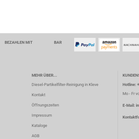
BEZAHLEN MIT BAR
MEHR ÜBER...
KUNDEN
Diesel-Partikelfilter-Reinigung in Kleve
Hotline: 
Mo - Fr v
Kontakt
Öffnungszeiten
E-Mail:
i
Impressum
Kontaktf
Kataloge
AGB