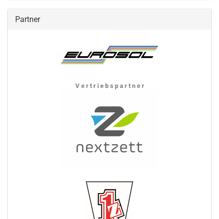
Partner
V e r t r i e b s p a r t n e r