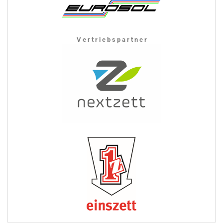
V e r t r i e b s p a r t n e r