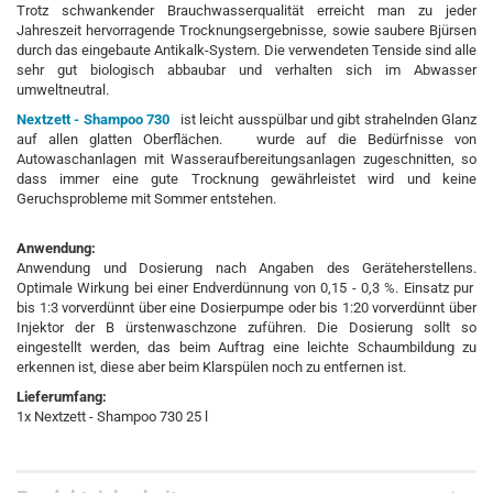
Trotz schwankender Brauchwasserqualität erreicht man zu jeder
Jahreszeit hervorragende Trocknungsergebnisse, sowie saubere Bjürsen
durch das eingebaute Antikalk-System. Die verwendeten Tenside sind alle
sehr gut biologisch abbaubar und verhalten sich im Abwasser
umweltneutral.
Nextzett - Shampoo 730
ist leicht ausspülbar und gibt strahelnden Glanz
auf allen glatten Oberflächen. wurde auf die Bedürfnisse von
Autowaschanlagen mit Wasseraufbereitungsanlagen zugeschnitten, so
dass immer eine gute Trocknung gewährleistet wird und keine
Geruchsprobleme mit Sommer entstehen.
Anwendung:
Anwendung und Dosierung nach Angaben des Geräteherstellens.
Optimale Wirkung bei einer Endverdünnung von 0,15 - 0,3 %. Einsatz pur
bis 1:3 vorverdünnt über eine Dosierpumpe oder bis 1:20 vorverdünnt über
Injektor der B ürstenwaschzone zuführen. Die Dosierung sollt so
eingestellt werden, das beim Auftrag eine leichte Schaumbildung zu
erkennen ist, diese aber beim Klarspülen noch zu entfernen ist.
Lieferumfang:
1x Nextzett - Shampoo 730 25 l