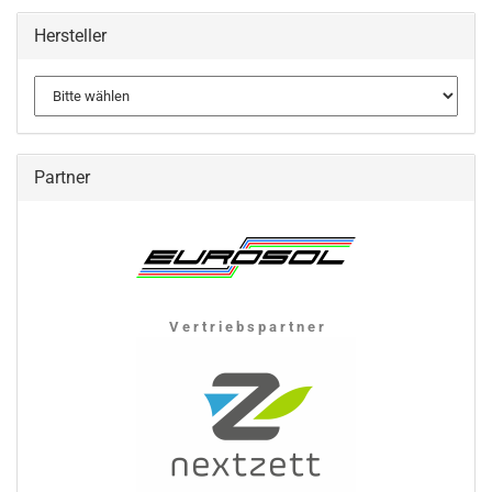
Hersteller
Partner
V e r t r i e b s p a r t n e r